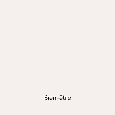
Offrez-vous un moment de détente unique à
domicile grâce à nos services de soins,
massages, etc…
Bien-être