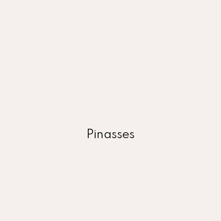
Vivez réellement l'expérience du bassin en
embarquant sur l’une de nos pinasse pour une
journée inoubliable
Pinasses