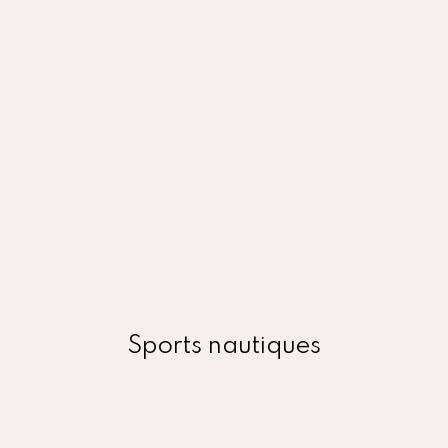
Découvrez, ou re-découvrez un sport nautique:
wake surf, ski-nautique, paddle ou encore surf,
dans un cadre unique
Sports nautiques