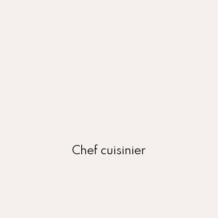
Savourez pleinement vos vacances : nous vous
trouvons les meilleurs chefs de la région pour
vous préparer les spécialités du bassin
Chef cuisinier