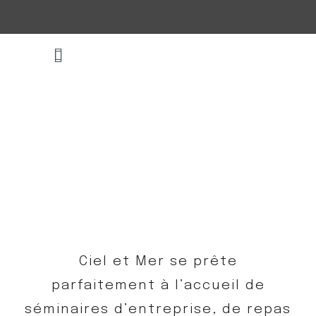
SÉMINAIRES
Ciel et Mer, le cadre idéal pour accueillir vos
séminaires d’entreprise!
Ciel et Mer se prête
parfaitement à l’accueil de
séminaires d’entreprise, de repas